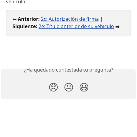
vehículo.
⬅️ 
Anterior:
2c: Autorización de firma
 | 
Siguiente:
2e: Título anterior de su vehículo
 ➡️
¿Ha quedado contestada tu pregunta?
😞
😐
😃